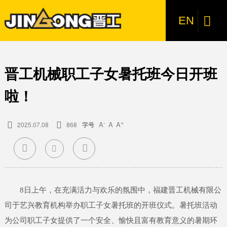
产品中心
装载机
电动装载机
6吨级轮式装载机
5.5吨级轮式装载机
5吨级轮式装载机
3吨级轮式装载机
E系列小型装载机
叉装机
叉装机
挖掘机
轮式挖掘机
微型挖掘机
特种机型
特种机型
新闻中心
服务支持
创新研发
关于晋工
加入我们

EN
装载机
电动装载机
JGM857E
JGM767M（国四新品）
JGM857M（国四新品）
JGM858M（国四新品）
JGM737M（国四新品）
叉装机
轮式挖掘机
JGM9075M-9（国四新品）
JGM9018-2
特种机型
防爆型
公司新闻
营销网络
研发实力
公司介绍
人才战略
JGM761FT20M（国四新品）
叉装机
6吨级轮式装载机
JGM757M（国四新品）
微型挖掘机
JGM9022-2
吊机
专题专栏
售后服务
技术创新
企业文化
招聘信息
JGM9075M-10（国四新品）
JGM761FT26M（国四新品）
晋工机械职工子女暑托班今日开班
挖掘机
5.5吨级轮式装载机
JGM9105M-9（国四新品）
JGM9030-2
LNG（气体机）
行业新闻
研发成果
公司荣誉
JGM771FT32M（国四新品）
啦！
特种机型
5吨级轮式装载机
侧卸斗
媒体视角
发展历程
JGM9135M-10（国四新品）
JGM761FT28M（国四新品）
-
+
A
A
A

2025.07.08

868
字号
3吨级轮式装载机
防粘斗
影像晋工
JGM781FT35M（国四新品）
JGM9120M-9（抓夹型）（国四新品）



E系列小型装载机
快换装置
联系我们
JGM9075M-10Eco（国四新品）
JGM791FT50M（国四新品）
JGM781FT40M（国四新品）
8日上午，在充满活力与欢乐的氛围中，福建晋工机械有限公
JGM761FT23M（国四新品）
司于艺兴教育机构举办职工子女暑托班的开班仪式。暑托班活动
为公司职工子女提供了一个安全、愉快且富有教育意义的暑期环