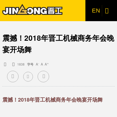
产品中心
装载机
电动装载机
6吨级轮式装载机
5.5吨级轮式装载机
5吨级轮式装载机
3吨级轮式装载机
E系列小型装载机
叉装机
叉装机
挖掘机
轮式挖掘机
微型挖掘机
特种机型
特种机型
新闻中心
服务支持
创新研发
关于晋工
加入我们

EN
装载机
电动装载机
JGM857E
JGM767M（国四新品）
JGM857M（国四新品）
JGM858M（国四新品）
JGM737M（国四新品）
叉装机
轮式挖掘机
JGM9075M-9（国四新品）
JGM9018-2
特种机型
防爆型
公司新闻
营销网络
研发实力
公司介绍
人才战略
JGM761FT20M（国四新品）
叉装机
6吨级轮式装载机
JGM757M（国四新品）
微型挖掘机
JGM9022-2
吊机
专题专栏
服务品牌
技术创新
企业文化
招聘信息
JGM9075M-10（国四新品）
JGM761FT26M（国四新品）
震撼！2018年晋工机械商务年会晚
挖掘机
5.5吨级轮式装载机
JGM9105M-9（国四新品）
JGM9030-2
LNG（气体机）
行业新闻
售后服务
研发成果
公司荣誉
JGM771FT32M（国四新品）
宴开场舞
特种机型
5吨级轮式装载机
侧卸斗
媒体视角
发展历程
JGM9135M-10（国四新品）
JGM761FT28M（国四新品）
-
+
A
A
A


1838
字号
3吨级轮式装载机
防粘斗
影像晋工
JGM781FT35M（国四新品）
JGM9120M-9（抓夹型）（国四新品）



E系列小型装载机
快换装置
联系我们
JGM9075M-10Eco（国四新品）
JGM791FT50M（国四新品）
JGM781FT40M（国四新品）
震撼！2018年晋工机械商务年会晚宴开场舞
JGM761FT23M（国四新品）